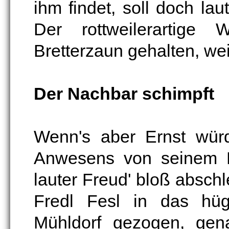
ihm findet, soll doch la
Der rottweilerartige
Bretterzaun gehalten, weil
Der Nachbar schimpft
Wenn's aber Ernst würd
Anwesens von seinem Ba
lauter Freud' bloß abschl
Fredl Fesl in das hüge
Mühldorf gezogen, gen